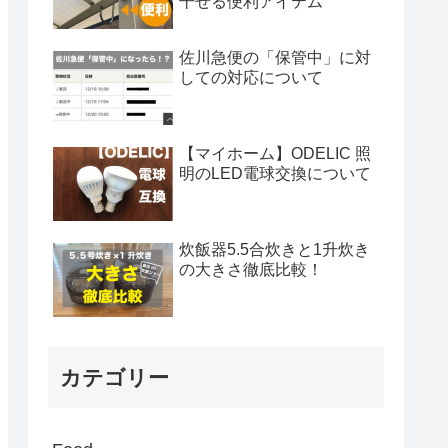
干せる便利アイテム
佐川急便の「保管中」に対
しての対応について
【マイホーム】ODELIC 照
明のLED電球交換について
炊飯器5.5合炊きと1升炊き
の大きさ徹底比較！
カテゴリー