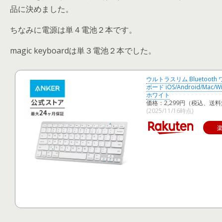
品に決めました。
ちなみに電源は単４電池２本です。
magic keyboardは単３電池２本でした。
ウルトラスリム Bluetoot
ボード iOS/Android/Mac/
ホワイト
価格：2,299円（税込、送料
(2025/11/16時点)