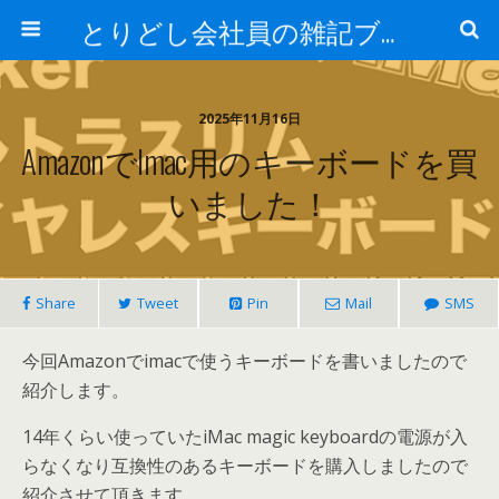
とりどし会社員の雑記ブログ
2025年11月16日
Amazonでimac用のキーボードを買
いました！
Share
Tweet
Pin
Mail
SMS
今回Amazonでimacで使うキーボードを書いましたので
紹介します。
14年くらい使っていたiMac magic keyboardの電源が入
らなくなり互換性のあるキーボードを購入しましたので
紹介させて頂きます。