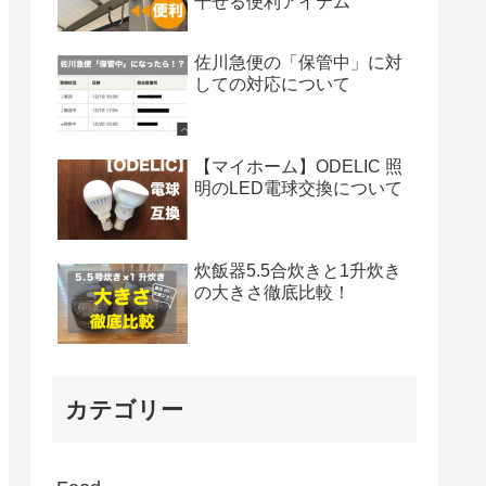
干せる便利アイテム
佐川急便の「保管中」に対
しての対応について
【マイホーム】ODELIC 照
明のLED電球交換について
炊飯器5.5合炊きと1升炊き
の大きさ徹底比較！
カテゴリー