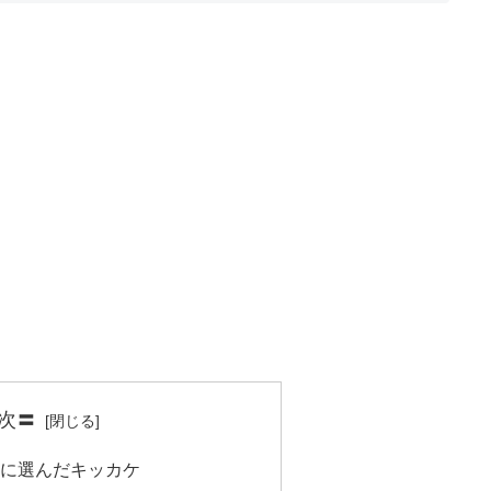
次〓
文に選んだキッカケ