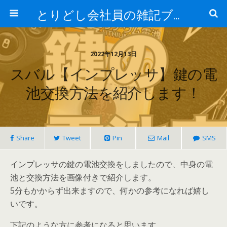
とりどし会社員の雑記ブログ
2022年12月13日
スバル【インプレッサ】鍵の電
池交換方法を紹介します！
Share
Tweet
Pin
Mail
SMS
インプレッサの鍵の電池交換をしましたので、中身の電
池と交換方法を画像付きで紹介します。
5分もかからず出来ますので、何かの参考になれば嬉し
いです。
下記のような方に参考になると思います。