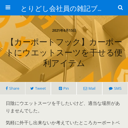
とりどし会社員の雑記ブログ
2021年6月15日
【カーポートフック】カーポー
トにウエットスーツを干せる便
利アイテム
Share
Tweet
Pin
Mail
SMS
日陰にウエットスーツを干したいけど、適当な場所があ
りませんでした。
気軽に外干し出来ないか考えていたところカーポートベ