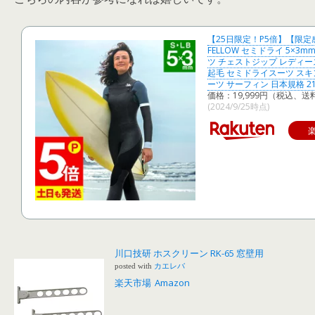
【25日限定！P5倍】【限
FELLOW セミドライ 5×3
ツ チェストジップ レディース
起毛 セミドライスーツ スキ
ーツ サーフィン 日本規格 21F
価格：19,999円（税込、送
(2024/9/25時点)
川口技研 ホスクリーン RK-65 窓壁用
posted with
カエレバ
楽天市場
Amazon