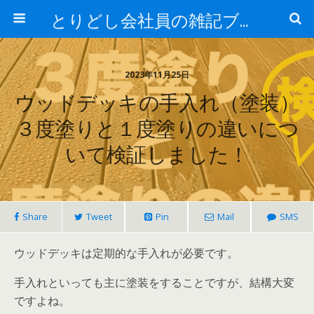
とりどし会社員の雑記ブログ
2023年11月25日
ウッドデッキの手入れ（塗装）
３度塗りと１度塗りの違いにつ
いて検証しました！
Share
Tweet
Pin
Mail
SMS
ウッドデッキは定期的な手入れが必要です。
手入れといっても主に塗装をすることですが、結構大変
ですよね。