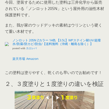
今回、塗装するために使用した塗料は三井化学から販売
されている「ノンロット205N」という屋外用の油性木材
保護塗料です。
また、我が家のウッドデッキの素材はウリンという硬く
て重い木材です。
ノンロット 205N Zカラー 14色 【3.5L】WPステイン耐UV/超撥
水/防腐/防カビ/防虫/【送料無料（沖縄・離島を除く）】
posted with
カエレバ
楽天市場
Amazon
この塗料は塗りやすく、乾くのも早いのでお勧めです！
２、３度塗りと１度塗りの違いを検証