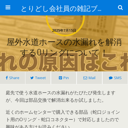
とりどし会社員の雑記ブログ
2025年7月15日
屋外水道ホースの水漏れを解消
するOリングについて！
Share
Tweet
Pin
Mail
SMS
庭先で使う水道ホースの水漏れがたびたび発生します
が、今回は部品交換で解消出来るか試しました。
近くのホームセンターで購入できる部品（蛇口ジョイン
ト用のOリング・蛇口コネクター）で対応しましたので
興味がある方はお読みください。