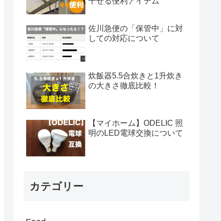
干せる便利アイテム
佐川急便の「保管中」に対
しての対応について
炊飯器5.5合炊きと1升炊き
の大きさ徹底比較！
【マイホーム】ODELIC 照
明のLED電球交換について
カテゴリー