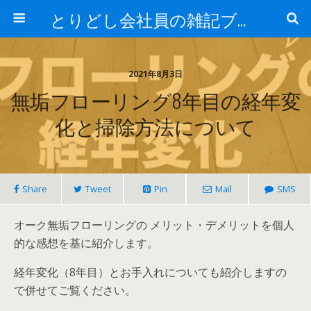
とりどし会社員の雑記ブログ
2021年8月3日
無垢フローリング8年目の経年変
化と掃除方法について
Share
Tweet
Pin
Mail
SMS
オーク無垢フローリングの メリット・デメリットを個人
的な感想を基に紹介します。
経年変化（8年目）とお手入れについても紹介しますの
で併せてご覧ください。