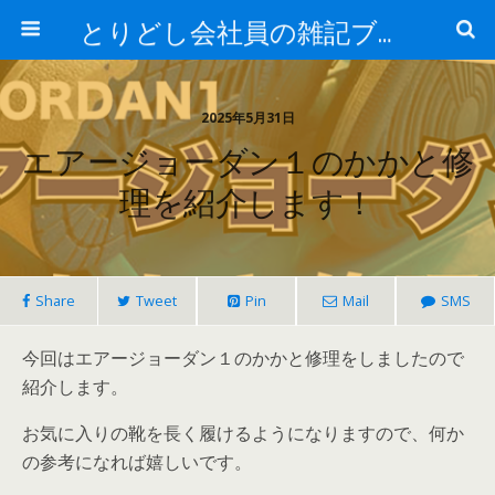
とりどし会社員の雑記ブログ
2025年5月31日
エアージョーダン１のかかと修
理を紹介します！
Share
Tweet
Pin
Mail
SMS
今回はエアージョーダン１のかかと修理をしましたので
紹介します。
お気に入りの靴を長く履けるようになりますので、何か
の参考になれば嬉しいです。