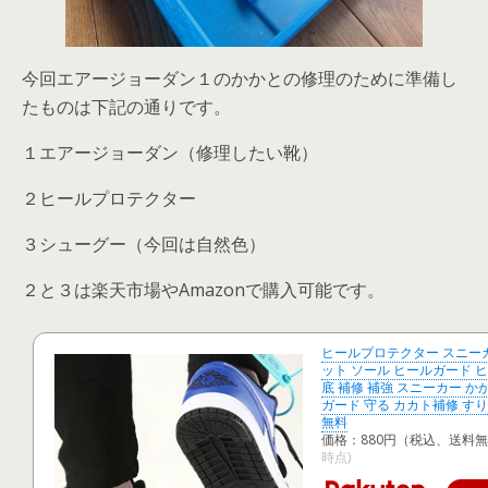
今回エアージョーダン１のかかとの修理のために準備し
たものは下記の通りです。
１エアージョーダン（修理したい靴）
２ヒールプロテクター
３シューグー（今回は自然色）
２と３は楽天市場やAmazonで購入可能です。
ヒールプロテクター スニーカ
ット ソール ヒールガード 
底 補修 補強 スニーカー か
ガード 守る カカト補修 すり
無料
価格：880円（税込、送料無
時点)