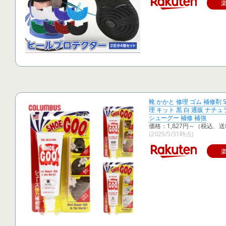
靴 かかと 修理 ゴム 補修剤 S
理 キット 黒 白 通販 ナチュラ
シューグー 補修 補強
価格：1,827円～（税込、送
(2025/5/31時点)