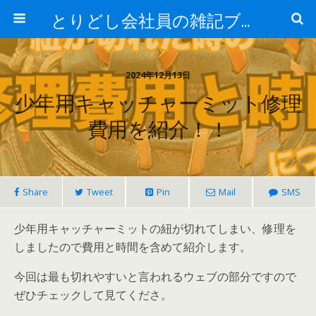
とりどし会社員の雑記ブログ
2024年12月13日
少年用キャッチャーミット修理
費用を紹介！！
Share
Tweet
Pin
Mail
SMS
少年用キャッチャーミットの紐が切れてしまい、修理を
しましたので費用と時間を含めて紹介します。
今回は最も切れやすいと言われるウェブの部分ですので
ぜひチェックして見てくださ。