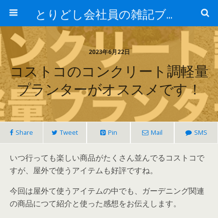
とりどし会社員の雑記ブログ
2023年6月22日
コストコのコンクリート調軽量
プランターがオススメです！
Share
Tweet
Pin
Mail
SMS
いつ行っても楽しい商品がたくさん並んでるコストコで
すが、屋外で使うアイテムも好評ですね。
今回は屋外て使うアイテムの中でも、ガーデニング関連
の商品につて紹介と使った感想をお伝えします。