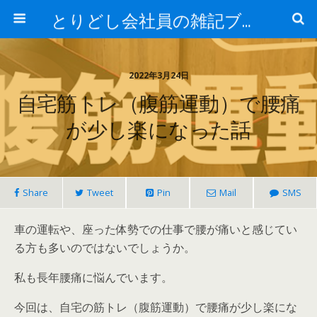
とりどし会社員の雑記ブログ
2022年3月24日
自宅筋トレ（腹筋運動）で腰痛
が少し楽になった話
Share
Tweet
Pin
Mail
SMS
車の運転や、座った体勢での仕事で腰が痛いと感じてい
る方も多いのではないでしょうか。
私も長年腰痛に悩んでいます。
今回は、
自宅の筋トレ（腹筋運動）で腰痛が少し楽にな