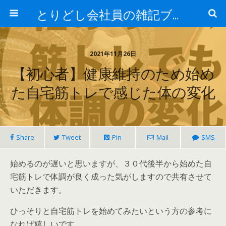
とりどし会社員の雑記ブログ
2021年11月26日
【初心者】健康維持のため始め
た自宅筋トレで感じた体の変化
Share
Tweet
Pin
Mail
SMS
始めるのが遅いと思いますが、３０代後半から始めた自
宅筋トレで体調が良く成った気がしますので共有させて
いただきます。
ひっそりと自宅筋トレを始めてみたいという方の参考に
なれば嬉しいです。