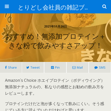
とりどし会社員の雑記ブログ
2021年11月26日
おすすめ！無添加プロテイン＋
きな粉で飲みやすさアップ！
Share
Tweet
Pin
Mail
SMS
Amazon`s Choice ホエイプロテイン（ボディウイング）
無添加ナチュラルの、私なりの感想とお勧めの飲み方を
レビューします。
プロテインだけだと泡が多くなって飲みにくい。そう感
じている方に読んでいただければと思います。