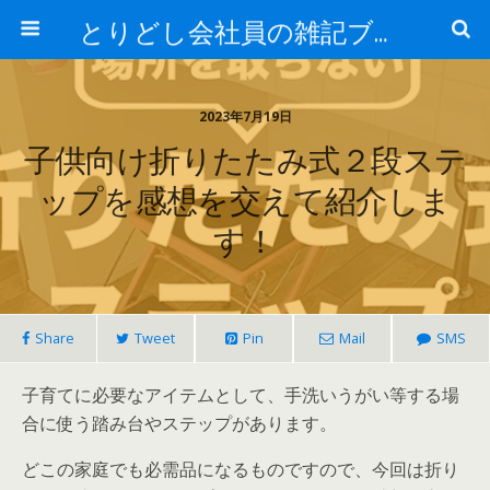
とりどし会社員の雑記ブログ
2023年7月19日
子供向け折りたたみ式２段ステ
ップを感想を交えて紹介しま
す！
Share
Tweet
Pin
Mail
SMS
子育てに必要なアイテムとして、手洗いうがい等する場
合に使う踏み台やステップがあります。
どこの家庭でも必需品になるものですので、今回は折り