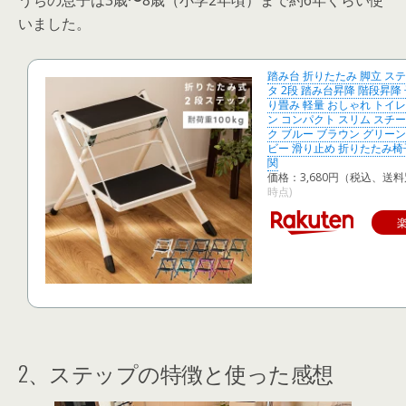
うちの息子は
3歳〜8歳（小学2年頃）まで約6年くらい使
いました
。
踏み台 折りたたみ 脚立 ス
タ 2段 踏み台昇降 階段昇降 
り畳み 軽量 おしゃれ トイレ
ン コンパクト スリム スチー
ク ブルー ブラウン グリーン
ビー 滑り止め 折りたたみ椅
関
価格：3,680円（税込、送料
時点)
2、ステップの特徴と使った感想