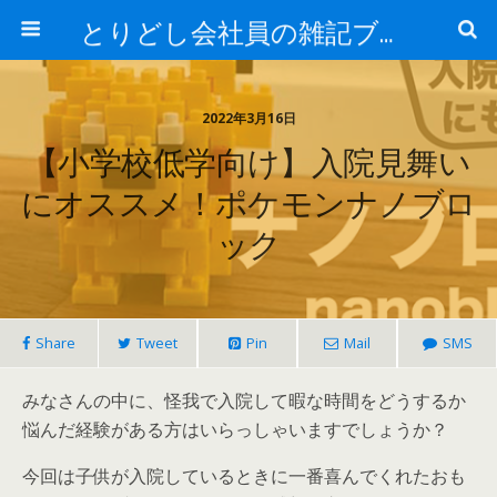
とりどし会社員の雑記ブログ
2022年3月16日
【小学校低学向け】入院見舞い
にオススメ！ポケモンナノブロ
ック
Share
Tweet
Pin
Mail
SMS
みなさんの中に、怪我で入院して暇な時間をどうするか
悩んだ経験がある方はいらっしゃいますでしょうか？
今回は子供が入院しているときに
一番喜んでくれたおも