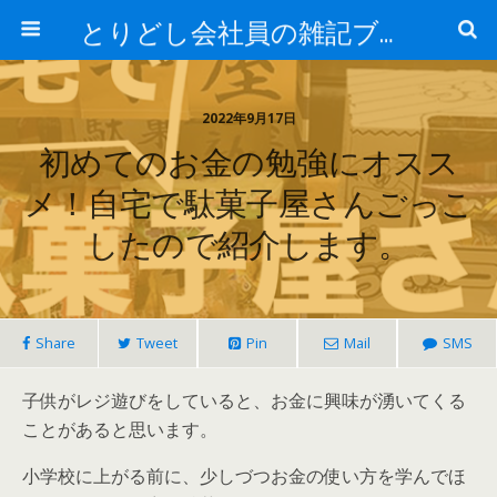
とりどし会社員の雑記ブログ
2022年9月17日
初めてのお金の勉強にオスス
メ！自宅で駄菓子屋さんごっこ
したので紹介します。
Share
Tweet
Pin
Mail
SMS
子供がレジ遊びをしていると、お金に興味が湧いてくる
ことがあると思います。
小学校に上がる前に、少しづつお金の使い方を学んでほ