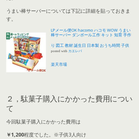
うまい棒サーバーについては下記に詳細を貼っておきま
す。
LPメール便OK hacomo ハコモ WOW うまい
棒サーバー ダンボール工作 キット 知育 手作
り 図工 教材 誕生日 日本製 おうち時間 子供
posted with
カエレバ
楽天市場
２，駄菓子購入にかかった費用につい
て
今回駄菓子購入にかかった費用は
￥1,200
程度でした。※子供3人向け