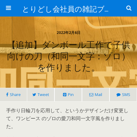
とりどし会社員の雑記ブログ
2022年2月6日
【追加】ダンボール工作で子供
向けの刀（和同一文字：ゾロ）
を作りました。
Share
Tweet
Pin
Mail
SMS
手作り日輪刀を応用して、というかデザインだけ変更し
て、ワンピース の
ゾロの愛刀和同一文字風
を作りまし
た。