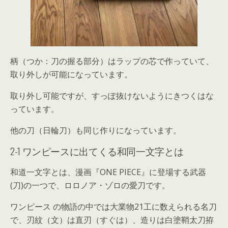
柄（つか：刀の握る部分）はラップの芯で作っていて、
取り外しが可能になっています。
取り外し可能ですが、すっぽ抜けないようにきつくはな
っています。
他の刀（日輪刀）も同じ作りになっています。
2-1 ワンピースに出てくる和同一文字とは
和道一文字とは、漫画『ONE PIECE』に登場する武器
(刀)の一つで、
ロロノア・ゾロの愛刀
です。
ワンピース の物語の中では
大業物21工に数えられる名刀
で、刃紋（文）は直刃（すぐは）、造りは白塗鞘太刀拵