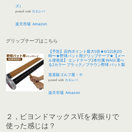
ズ）
posted with
カエレバ
楽天市場
Amazon
グリップテープはこちら
【予告】店内ポイント最大5倍★6/22(水)20
時〜★野球バット用グリップテープ★【メー
ル便発送】 エンドテープ2本付属 WAGI 選べ
る2カラー ブラック／ブラウン野球 バット製
造直販ゴルフ屋：※
posted with
カエレバ
楽天市場
Amazon
２，ビヨンドマックスVEを素振りで
使った感じは？