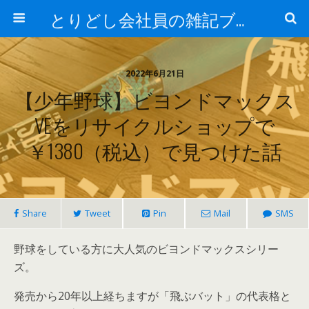
とりどし会社員の雑記ブログ
2022年6月21日
【少年野球】ビヨンドマックス
VEをリサイクルショップで
￥1380（税込）で見つけた話
Share
Tweet
Pin
Mail
SMS
野球をしている方に大人気の
ビヨンドマックス
シリー
ズ。
発売から20年以上経ちますが
「飛ぶバット」の代表格と