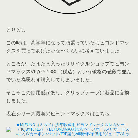
とりどし
この時は、高学年になって頑張っていたらビヨンドマッ
クスを買ってあげたいな〜くらいに考えていました。
ところが、たまたま入ったリサイクルショップで
ビヨン
ドマックスVEが￥1380（税込）
という破格の値段で並ん
でいた為思わず購入してしまいました。
そこそこの使用感があり、グリップテープは新品に交換
しました。
現在シリーズ最新のビヨンドマックスはこちら
★MIZUNO（ミズノ）少年軟式用 ビヨンドマックスレガシー
（1CJBY161LS）（BEYONDMAX/野球/ベースボール/リザードス
キンズ/カーボン/バット/FRP製/少年野球/子供用/ジュニア/キッ