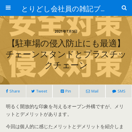
とりどし会社員の雑記ブログ
2021年7月5日
【駐車場の侵入防止にも最適】
チェーンスタンドとプラスチッ
クチェーン
Share
Tweet
Pin
Mail
SMS
明るく開放的な印象を与える
オープン外構
ですが、
メリ
ットとデメリットがあります
。
今回は個人的に感じたメリットとデメリットを紹介しま