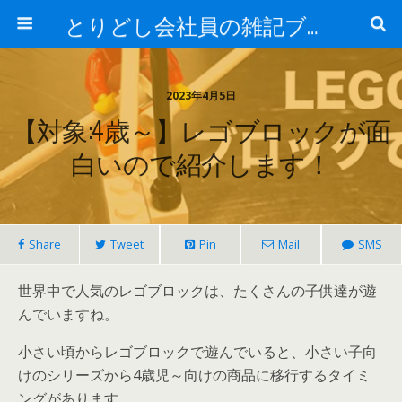
とりどし会社員の雑記ブログ
2023年4月5日
【対象:4歳～】レゴブロックが面
白いので紹介します！
Share
Tweet
Pin
Mail
SMS
世界中で人気のレゴブロックは、たくさんの子供達が遊
んでいますね。
小さい頃からレゴブロックで遊んでいると、小さい子向
けのシリーズから4歳児～向けの商品に移行するタイミ
ングがあります。