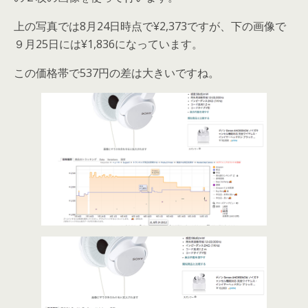
上の写真では
8月24日時点で
¥2,373
ですが、下の画像で
９月25日には
¥1,836
になっています。
この
価格帯で537円の差は大き
い
で
すね。