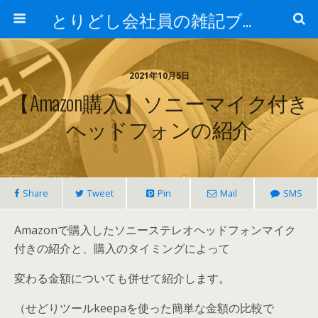
とりどし会社員の雑記ブログ
2021年10月5日
【Amazon購入】ソニーマイク付き
ヘッドフォンの紹介
Share
Tweet
Pin
Mail
SMS
Amazonで購入したソニーステレオヘッドフォンマイク
付きの紹介と、購入のタイミングによって
変わる金額についても併せて紹介します。
（
せどりツールkeepaを使った簡単な金額の比較で