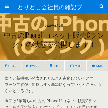
とりどし会社員の雑記ブログ
2023年5月2日
中古のiPhone11（ネット販売Cラン
ク）の状態を公開します！
Share
Tweet
Pin
Mail
SMS
次々と新機種が発表されどんどん進化していくスマート
フォンですが、価格も年々高額になっていくところがつ
らいところです。
今回は3年落ちの中古のiPhone11（ネット販売Cラン
ク）を楽天で購入したのでレビューしたいと思います。