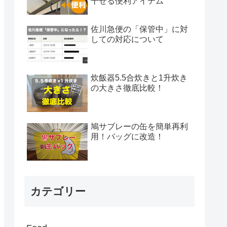
干せる便利アイテム
佐川急便の「保管中」に対
しての対応について
炊飯器5.5合炊きと1升炊き
の大きさ徹底比較！
鳩サブレーの缶を簡単再利
用！バッグに改造！
カテゴリー