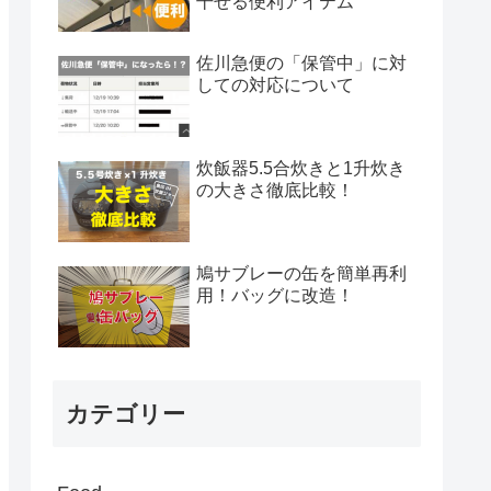
干せる便利アイテム
佐川急便の「保管中」に対
しての対応について
炊飯器5.5合炊きと1升炊き
の大きさ徹底比較！
鳩サブレーの缶を簡単再利
用！バッグに改造！
カテゴリー