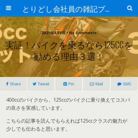
とりどし会社員の雑記ブログ
2021年4月1日 • No Comments
実証！バイクを乗るなら125CCを
勧める理由３選！
Share
Tweet
Pin
Mail
SMS
400ccのバイクから、125ccのバイクに乗り換えてコスパ
の良さを実感しています。
こちらの記事を読んでもらえれば125ccクラスの魅力が
少しでも伝わると思います。