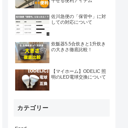
干せる便利アイテム
佐川急便の「保管中」に対
しての対応について
炊飯器5.5合炊きと1升炊き
の大きさ徹底比較！
【マイホーム】ODELIC 照
明のLED電球交換について
カテゴリー