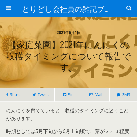
とりどし会社員の雑記ブログ
2021年6月1日
【家庭菜園】2021年にんにくの
収穫タイミングについて報告で
す。
Share
Tweet
Pin
Mail
SMS
にんにくを育てていると、収穫のタイミングに迷うこと
があります。
時期としては5月下旬から6月上旬頃で、葉が２／３程度