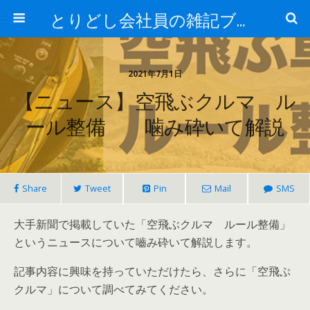
とりどし会社員の雑記ブログ
2021年7月1日
【ニュース】空飛ぶクルマ ル
ール整備 噛み砕いて解説
Share
Tweet
Pin
Mail
SMS
大手新聞で掲載していた「空飛ぶクルマ ルール整備」
というニュースについて嚙み砕いて解説します。
記事内容に興味を持っていただけたら、さらに「空飛ぶ
クルマ」について調べてみてください。