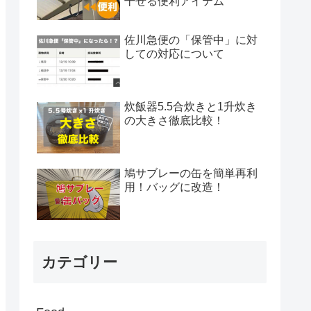
干せる便利アイテム
佐川急便の「保管中」に対
しての対応について
炊飯器5.5合炊きと1升炊き
の大きさ徹底比較！
鳩サブレーの缶を簡単再利
用！バッグに改造！
カテゴリー