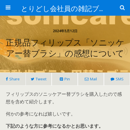
とりどし会社員の雑記ブログ
2024年5月12日
正規品フィリップス「ソニッケ
アー替ブラシ」の感想について
Share
Tweet
Pin
Mail
SMS
フィリップスのソニッケアー替ブラシを購入したので感
想を含めて紹介します。
何かの参考になれば嬉しいです。
下記のような方に参考になるかとお思います。