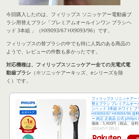
今回購入したのは、フィリップス ソニッケアー電動歯ブ
ラシ用替えブラシ「プレミアムオールインワン ブラシヘ
ッド 3本組 」（HX9093/67 HX9093/96）です。
フィリップスの替ブラシの中でも特に人気のある商品の
ようで、レビューの件数も多かったです。
対応機種は、フィリップスソニッケアー全ての充電式電
動歯ブラシ
（※ソニッケアーキッズ、eシリーズを除
く）です。
フィリップス ソニッケアー
替えブラシ プレミアムオー
シヘッド 3本組 ホワイト 
HX9093/67 HX9093/96
ー 純正 正規品 公式 philips s
価格：5,900円（税込、送料
(2024/5/12時点)