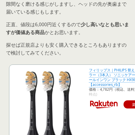
隙間なく磨ける感じがしますし、ヘッドの先が奥歯まで
届いている感じもします。
正直、値段は6,000円近くするので
少し高いなとも思いま
すが価値ある商品
かとお思います。
探せば正規店よりも安く購入できるところもありますの
で検討してみてください。
フィリップス｜PHILIPS 替
ラー（3本入） ソニッケアー
ールインワン ブラック HX909
【accessories_rb】
価格：4,782円（税込、送料
時点)