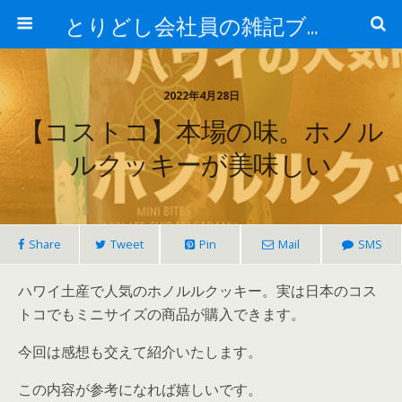
とりどし会社員の雑記ブログ
2022年4月28日
【コストコ】本場の味。ホノル
ルクッキーが美味しい
Share
Tweet
Pin
Mail
SMS
ハワイ土産で人気のホノルルクッキ
ー。実は日本のコス
トコでもミニサイズの商品が購入できます。
今回は感想も交えて紹介いたします。
この内容が参考になれば嬉しいです。