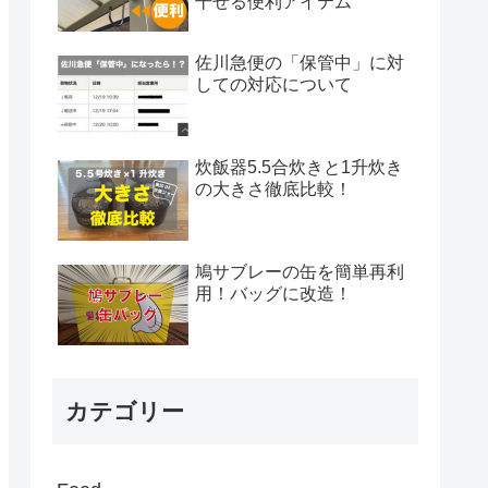
干せる便利アイテム
佐川急便の「保管中」に対
しての対応について
炊飯器5.5合炊きと1升炊き
の大きさ徹底比較！
鳩サブレーの缶を簡単再利
用！バッグに改造！
カテゴリー