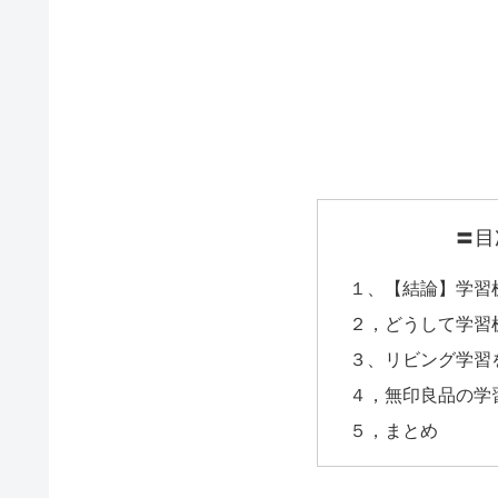
〓目
１、【結論】学習
２，どうして学習
３、リビング学習
４，無印良品の学
５，まとめ